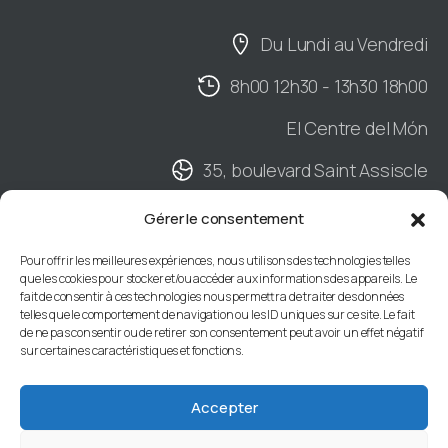
Du Lundi au Vendredi
8h00 12h30 - 13h30 18h00
El Centre del Món
35, boulevard Saint Assiscle
Hall B - 2ème étage
Gérer le consentement
BP901 - 66020 PERPIGNAN Cedex
Pour offrir les meilleures expériences, nous utilisons des technologies telles
que les cookies pour stocker et/ou accéder aux informations des appareils. Le
04 68 34 88 66
fait de consentir à ces technologies nous permettra de traiter des données
telles que le comportement de navigation ou les ID uniques sur ce site. Le fait
de ne pas consentir ou de retirer son consentement peut avoir un effet négatif
sur certaines caractéristiques et fonctions.
Centre de Gestion des Pyrénées-Orientales
66 |
Mentions légales
|
Accessibilité : non
Accepter
conforme