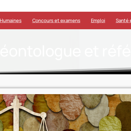
 Humaines
Concours et examens
Emploi
Santé e
éontologue
et
réfé