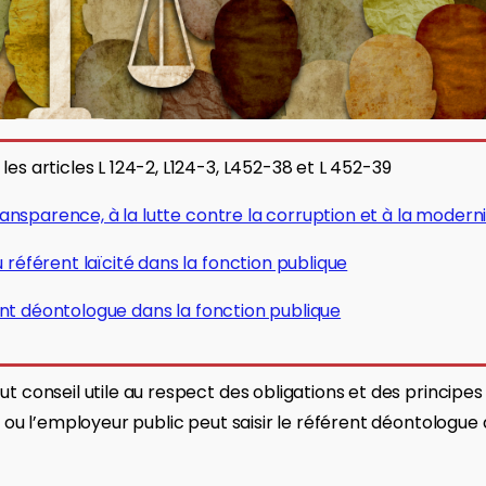
es articles L 124-2, L124-3, L452-38 et L 452-39
transparence, à la lutte contre la corruption et à la moder
référent laïcité dans la fonction publique
rent déontologue dans la fonction publique
t conseil utile au respect des obligations et des principe
t ou l’employeur public peut saisir le référent déontologu