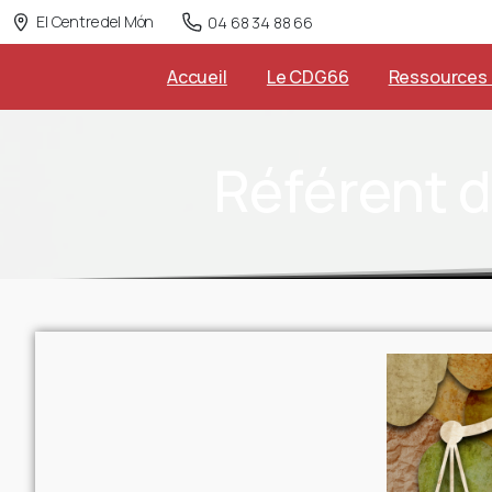
El Centre del Món
04 68 34 88 66
Accueil
Le CDG66
Ressources
Référent
d