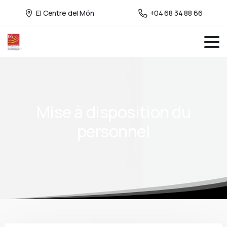
El Centre del Món
+04 68 34 88 66
Mise
à
disposition
du
personnel