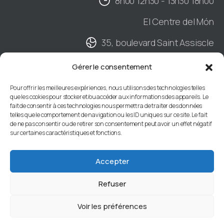
8h00 12h30 - 13h30 18h00
El Centre del Món
35, boulevard Saint Assiscle
Hall B - 2ème étage
Gérer le consentement
BP901 - 66020 PERPIGNAN Cedex
Pour offrir les meilleures expériences, nous utilisons des technologies telles
que les cookies pour stocker et/ou accéder aux informations des appareils. Le
04 68 34 88 66
fait de consentir à ces technologies nous permettra de traiter des données
telles que le comportement de navigation ou les ID uniques sur ce site. Le fait
de ne pas consentir ou de retirer son consentement peut avoir un effet négatif
sur certaines caractéristiques et fonctions.
Centre de Gestion des Pyrénées-Orientales
66 |
Mentions légales
|
Accessibilité : non
Accepter
conforme
Refuser
Voir les préférences