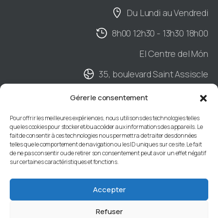
Du Lundi au Vendredi
8h00 12h30 - 13h30 18h00
El Centre del Món
35, boulevard Saint Assiscle
Hall B - 2ème étage
Gérer le consentement
BP901 - 66020 PERPIGNAN Cedex
Pour offrir les meilleures expériences, nous utilisons des technologies telles
que les cookies pour stocker et/ou accéder aux informations des appareils. Le
04 68 34 88 66
fait de consentir à ces technologies nous permettra de traiter des données
telles que le comportement de navigation ou les ID uniques sur ce site. Le fait
de ne pas consentir ou de retirer son consentement peut avoir un effet négatif
sur certaines caractéristiques et fonctions.
Centre de Gestion des Pyrénées-Orientales
66 |
Mentions légales
|
Accessibilité : non
Accepter
conforme
Refuser