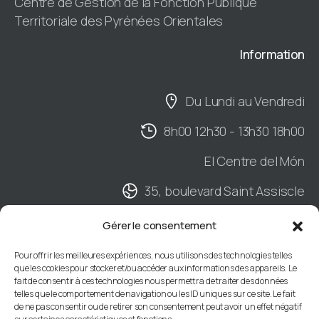
Centre de Gestion de la Fonction Publique
Territoriale des Pyrénées Orientales
Information
Du Lundi au Vendredi
8h00 12h30 - 13h30 18h00
El Centre del Món
35, boulevard Saint Assiscle
Hall B - 2ème étage
Gérer le consentement
BP901 - 66020 PERPIGNAN Cedex
Pour offrir les meilleures expériences, nous utilisons des technologies telles
que les cookies pour stocker et/ou accéder aux informations des appareils. Le
04 68 34 88 66
fait de consentir à ces technologies nous permettra de traiter des données
telles que le comportement de navigation ou les ID uniques sur ce site. Le fait
de ne pas consentir ou de retirer son consentement peut avoir un effet négatif