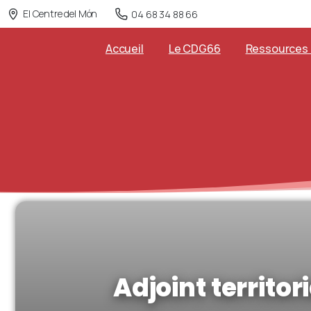
El Centre del Món
04 68 34 88 66
Accueil
Le CDG66
Ressources
Adjoint territo