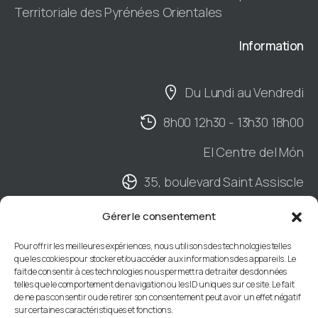
Territoriale des Pyrénées Orientales
Information
Du Lundi au Vendredi
8h00 12h30 - 13h30 18h00
El Centre del Món
35, boulevard Saint Assiscle
Hall B - 2ème étage
Gérer le consentement
BP901 - 66020 PERPIGNAN Cedex
Pour offrir les meilleures expériences, nous utilisons des technologies telles
que les cookies pour stocker et/ou accéder aux informations des appareils. Le
04 68 34 88 66
fait de consentir à ces technologies nous permettra de traiter des données
telles que le comportement de navigation ou les ID uniques sur ce site. Le fait
de ne pas consentir ou de retirer son consentement peut avoir un effet négatif
sur certaines caractéristiques et fonctions.