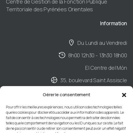
Centre de Gestion de la Fonction Publique
Territoriale des Pyrénées Orientales
Information
Du Lundi au Vendredi
8h00 12h30 - 13h30 18h00
El Centre del Món
35, boulevard Saint Assiscle
Hall B - 2ème étage
Gérer le consentement
BP901 - 66020 PERPIGNAN Cedex
Pour offrir les meilleures expériences, nous utilisons des technologies telles
que les cookies pour stocker et/ou accéder aux informations des appareils. Le
04 68 34 88 66
fait de consentir à ces technologies nous permettra de traiter des données
telles que le comportement de navigation ou les ID uniques sur ce site. Le fait
de ne pas consentir ou de retirer son consentement peut avoir un effet négatif