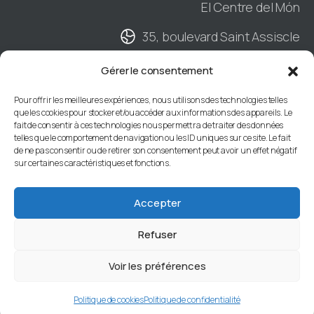
El Centre del Món
35, boulevard Saint Assiscle
Hall B - 2ème étage
Gérer le consentement
BP901 - 66020 PERPIGNAN Cedex
Pour offrir les meilleures expériences, nous utilisons des technologies telles
que les cookies pour stocker et/ou accéder aux informations des appareils. Le
04 68 34 88 66
fait de consentir à ces technologies nous permettra de traiter des données
telles que le comportement de navigation ou les ID uniques sur ce site. Le fait
de ne pas consentir ou de retirer son consentement peut avoir un effet négatif
sur certaines caractéristiques et fonctions.
Centre de Gestion des Pyrénées-Orientales
66 |
Mentions légales
|
Accessibilité : non
Accepter
conforme
Refuser
Voir les préférences
Politique de cookies
Politique de confidentialité