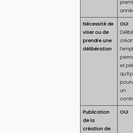
premi
anné
Nécessité de
OUI
viser ou de
Délib
prendre une
créan
délibération
l’empl
perm
et pr
qu’il 
pourv
un
contr
Publication
OUI
de la
création de