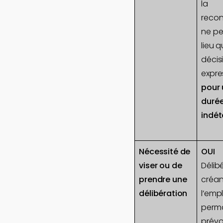
la
reco
ne pe
lieu 
décis
expre
pour
duré
indét
Nécessité de
OUI
viser ou de
Délib
prendre une
créan
délibération
l’empl
perm
prév