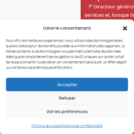
1° Directeur généra
services et, lorsque l
est créé, directeur g
Gérer le consentement
adjoint des service
départements et 
Pour offrir les meilleures expériences, nous utilisons des technologies telles
que les cookies pour stocker et/ou accéder aux informations des appareils. Le
régions ou des collec
fait de consentir à ces technologies nous permettra de traiter des données
exerçant les compé
telles que le comportement de navigation ou les ID uniques sur ce site. Le fait
de ne pas consentir ou de retirer son consentement peut avoir un effet négatif
des départements o
sur certaines caractéristiques et fonctions.
régions.
2° Directeur généra
Accepter
services, directeur g
Refuser
adjoint des service
directeur général
Voir les préférences
services technique
communes de plus 
Politique de cookies
Politique de confidentialité
000 habitants et 