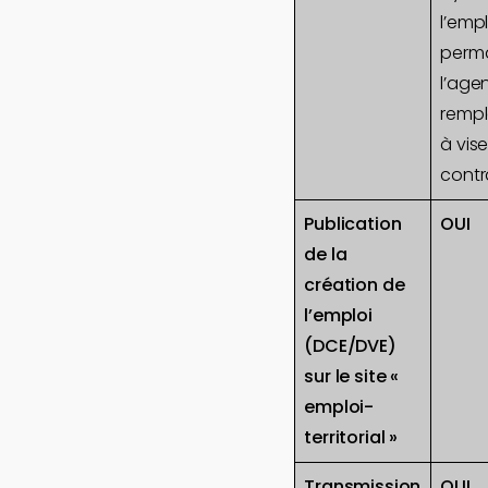
l’empl
perm
l’age
rempl
à vise
contr
Publication
OUI
de la
création de
l’emploi
(DCE/DVE)
sur le site «
emploi-
territorial »
Transmission
OUI