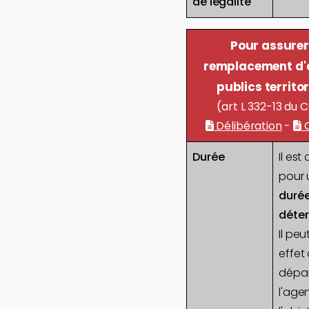
de légalité
Pour assurer
remplacement d'
publics territo
(art L 332-13 du 
Délibération
-
C
Durée
Il est
pour 
duré
déte
Il pe
effet
dépar
l'age