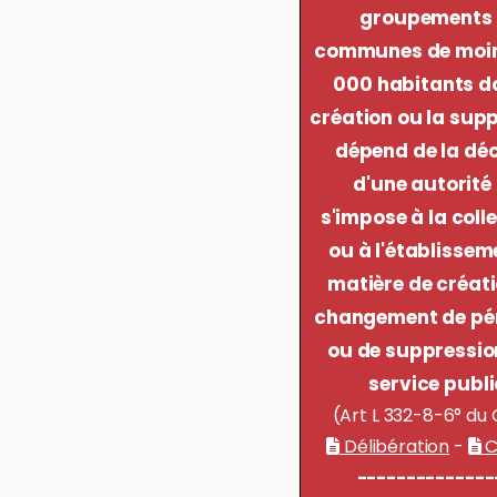
groupements
communes de moin
000 habitants do
création ou la sup
dépend de la déc
d'une autorité
s'impose à la colle
ou à l'établissem
matière de créati
changement de pé
ou de suppressio
service publi
(Art L 332-8-6° du
Délibération
-
C
--------------