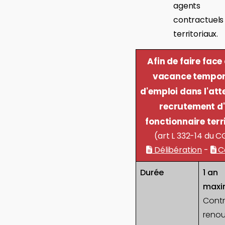
agents
contractuels
territoriaux.
Afin de faire face
vacance tempor
d'emploi dans l'att
recrutement d
fonctionnaire terr
(art L 332-14 du 
Délibération
-
C
Durée
1 an
max
Contr
renou