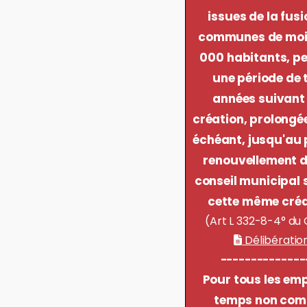
issues de la fusi
communes de moin
000 habitants, p
une période de 
années suivant 
création, prolongée
échéant, jusqu'au 
renouvellement d
conseil municipal 
cette même créa
(Art L 332-8-4° du
Délibératio
--------------
Pour tous les emp
temps non com