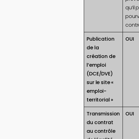
qu’il 
pourv
contr
Publication
OUI
de la
création de
l’emploi
(DCE/DVE)
sur le site «
emploi-
territorial »
Transmission
OUI
du contrat
au contrôle