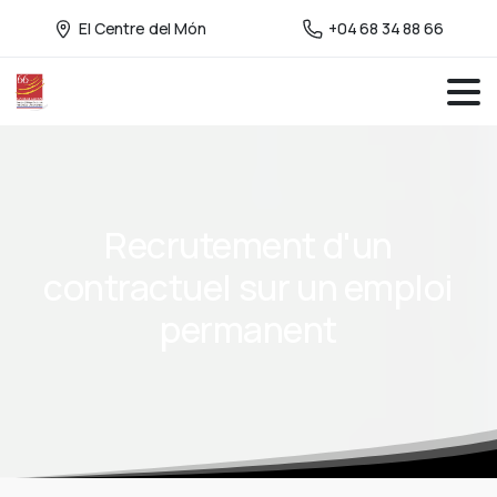
El Centre del Món
+04 68 34 88 66
Recrutement
d'un
contractuel
sur
un
emploi
permanent