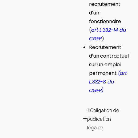
recrutement
d’un
fonctionnaire
(
art L.332-14 du
CGFP
)
Recrutement
d’un contractuel
sur un emploi
permanent
(art
L.332-8 du
CGFP)
1. Obligation de
publication
légale :