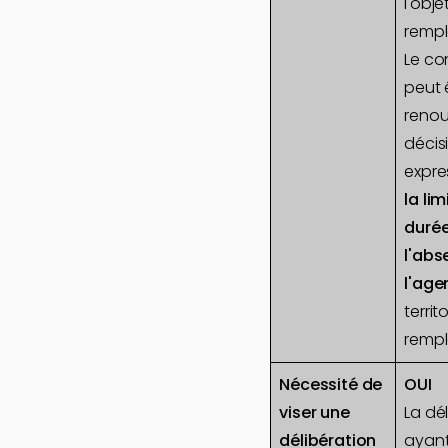
l'obje
remp
Le co
peut 
renou
décis
expre
la lim
duré
l'abs
l'age
territo
rempl
Nécessité de
OUI
viser une
La dé
délibération
ayant