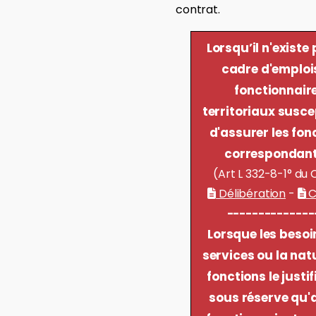
contrat.
Lorsqu’il n'existe
cadre d'emploi
fonctionnair
territoriaux susce
d'assurer les fon
correspondant
(Art L 332-8-1° du
Délibération
-
C
--------------
Lorsque les besoi
services ou la nat
fonctions le justif
sous réserve qu