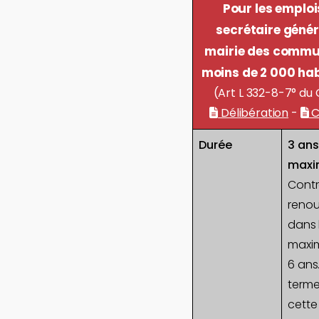
Pour les emploi
secrétaire génér
mairie des commu
moins de 2 000 hab
(Art L 332-8-7° du
Délibération
-
C
Durée
3 ans
max
Contr
renou
dans l
maxi
6 ans
terme
cette