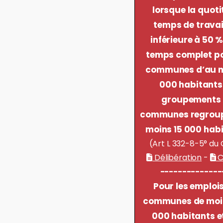
lorsque la quoti
temps de travai
inférieure à 50 
temps complet po
communes d’au m
000 habitants
groupements
communes regrou
moins 15 000 habi
(Art L 332-8-5° du
Délibération
-
C
--------------
Pour les emploi
communes de moin
000 habitants e