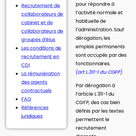
pour répondre à
Recrutement de
l’activité normale et
collaborateurs de
habituelle de
cabinet et de
l’administration. Sauf
collaborateurs de
dérogation, les
groupes d’élus
emplois permanents
Les conditions de
sont occupés par des
recrutement en
fonctionnaires.
CDI
(art L.311-1 du CGFP)
La rémunération
des agents
Par dérogation à
contractuels
l’article L 311-1 du
FAQ
CGFP, des cas bien
Références
définis par les textes
juridiques
permettent le
recrutement